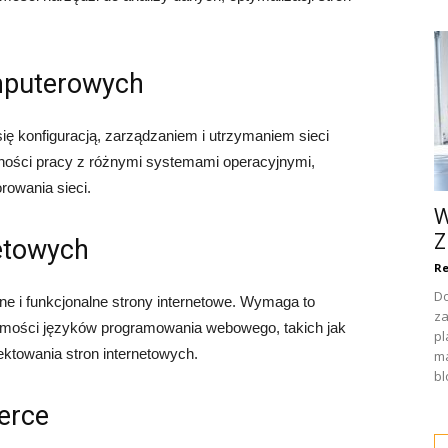
omputerowych
ię konfiguracją, zarządzaniem i utrzymaniem sieci
ości pracy z różnymi systemami operacyjnymi,
rowania sieci.
W
Z
netowych
Re
Do
jne i funkcjonalne strony internetowe. Wymaga to
za
omości języków programowania webowego, takich jak
p
ektowania stron internetowych.
ma
bl
erce