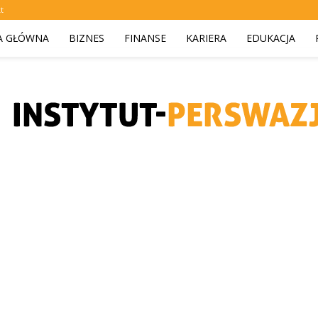
t
A GŁÓWNA
BIZNES
FINANSE
KARIERA
EDUKACJA
instytut-
perswazji.pl