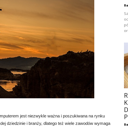
Re
Sa
oc
pó
or
R
K
D
P
omputerem jest niezwykle ważna i poszukiwana na rynku
dej dziedzinie i branży, dlatego też wiele zawodów wymaga
Re