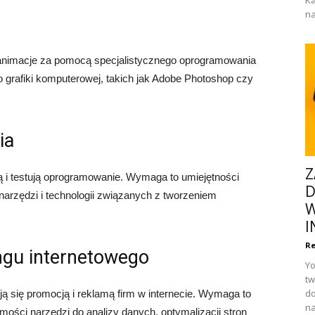
Ka
na
e i animacje za pomocą specjalistycznego oprogramowania
 grafiki komputerowej, takich jak Adobe Photoshop czy
ia
Z
ą i testują oprogramowanie. Wymaga to umiejętności
D
arzędzi i technologii związanych z tworzeniem
W
I
Re
ingu internetowego
Yo
tw
do
ją się promocją i reklamą firm w internecie. Wymaga to
na
ości narzędzi do analizy danych, optymalizacji stron