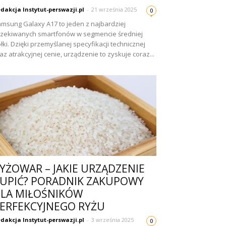
dakcja Instytut-perswazji.pl
-
21 września 2025
0
msung Galaxy A17 to jeden z najbardziej
zekiwanych smartfonów w segmencie średniej
łki. Dzięki przemyślanej specyfikacji technicznej
az atrakcyjnej cenie, urządzenie to zyskuje coraz...
YŻOWAR – JAKIE URZĄDZENIE
UPIĆ? PORADNIK ZAKUPOWY
LA MIŁOŚNIKÓW
ERFEKCYJNEGO RYŻU
dakcja Instytut-perswazji.pl
-
3 września 2025
0