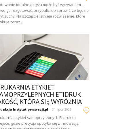
towanie idealnego ryżu może być wyzwaniem –
two go rozgotować, przypalić lub sprawić, że będzie
yt suchy. Na szczęście istnieje rozwiązanie, które
skuje coraz...
RUKARNIA ETYKIET
AMOPRZYLEPNYCH ETIDRUK –
AKOŚĆ, KTÓRA SIĘ WYRÓŻNIA
dakcja Instytut-perswazji.pl
-
31 lipca 2025
0
ukarnia etykiet samoprzylepnych Etidruk to
ejsce, gdzie precyzja spotyka się z innowacją.