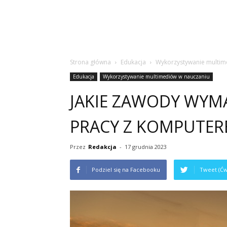
Strona główna
Edukacja
Wykorzystywanie multim
Edukacja
Wykorzystywanie multimediów w nauczaniu
JAKIE ZAWODY WYM
PRACY Z KOMPUTER
Przez
Redakcja
-
17 grudnia 2023
Podziel się na Facebooku
Tweet (Ćw