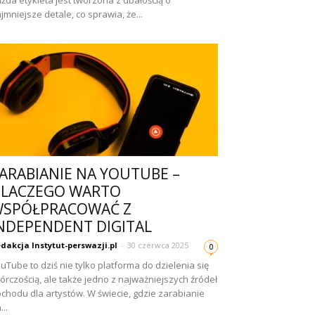
żda etykieta jest tworzona z dbałością o
jmniejsze detale, co sprawia, że...
ARABIANIE NA YOUTUBE –
LACZEGO WARTO
SPÓŁPRACOWAĆ Z
NDEPENDENT DIGITAL
dakcja Instytut-perswazji.pl
-
30 czerwca 2025
0
uTube to dziś nie tylko platforma do dzielenia się
órczością, ale także jedno z najważniejszych źródeł
chodu dla artystów. W świecie, gdzie zarabianie
...