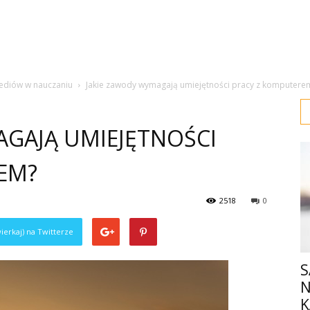
ediów w nauczaniu
Jakie zawody wymagają umiejętności pracy z komputere
AGAJĄ UMIEJĘTNOŚCI
EM?
2518
0
ierkaj) na Twitterze
S
N
K