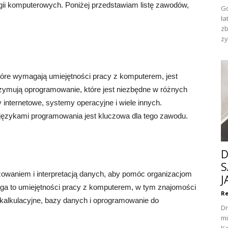
gii komputerowych. Poniżej przedstawiam listę zawodów,
Go
ła
zb
zy
óre wymagają umiejętności pracy z komputerem, jest
trzymują oprogramowanie, które jest niezbędne w różnych
ny internetowe, systemy operacyjne i wiele innych.
językami programowania jest kluczowa dla tego zawodu.
D
S
izowaniem i interpretacją danych, aby pomóc organizacjom
J
a to umiejętności pracy z komputerem, w tym znajomości
Re
e kalkulacyjne, bazy danych i oprogramowanie do
Dr
mi