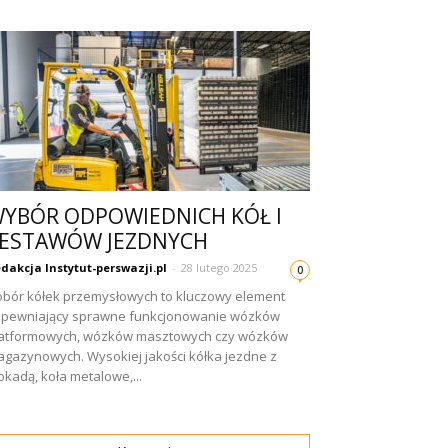
YBÓR ODPOWIEDNICH KÓŁ I
ESTAWÓW JEZDNYCH
dakcja Instytut-perswazji.pl
-
28 lutego 2025
0
bór kółek przemysłowych to kluczowy element
pewniający sprawne funkcjonowanie wózków
latformowych, wózków masztowych czy wózków
gazynowych. Wysokiej jakości kółka jezdne z
okadą, koła metalowe,...