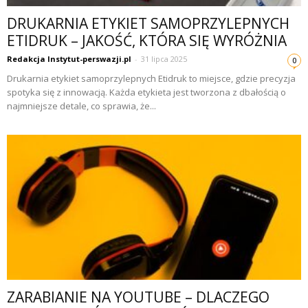
DRUKARNIA ETYKIET SAMOPRZYLEPNYCH
ETIDRUK – JAKOŚĆ, KTÓRA SIĘ WYRÓŻNIA
Redakcja Instytut-perswazji.pl
-
31 lipca 2025
0
Drukarnia etykiet samoprzylepnych Etidruk to miejsce, gdzie precyzja
spotyka się z innowacją. Każda etykieta jest tworzona z dbałością o
najmniejsze detale, co sprawia, że...
ZARABIANIE NA YOUTUBE – DLACZEGO