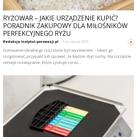
RYŻOWAR – JAKIE URZĄDZENIE KUPIĆ?
PORADNIK ZAKUPOWY DLA MIŁOŚNIKÓW
PERFEKCYJNEGO RYŻU
Redakcja Instytut-perswazji.pl
-
3 września 2025
0
Gotowanie idealnego ryżu może być wyzwaniem – łatwo go
rozgotować, przypalić lub sprawić, że będzie zbyt suchy. Na szczęście
istnieje rozwiązanie, które zyskuje coraz...