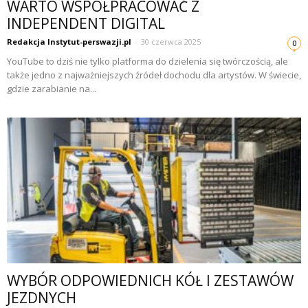
WARTO WSPÓŁPRACOWAĆ Z
INDEPENDENT DIGITAL
Redakcja Instytut-perswazji.pl
-
30 czerwca 2025
0
YouTube to dziś nie tylko platforma do dzielenia się twórczością, ale
także jedno z najważniejszych źródeł dochodu dla artystów. W świecie,
gdzie zarabianie na...
WYBÓR ODPOWIEDNICH KÓŁ I ZESTAWÓW
JEZDNYCH