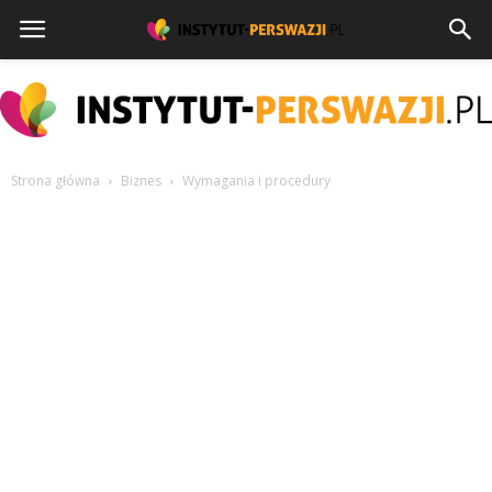
Strona główna
Biznes
Wymagania i procedury
instytut-
perswazji.pl