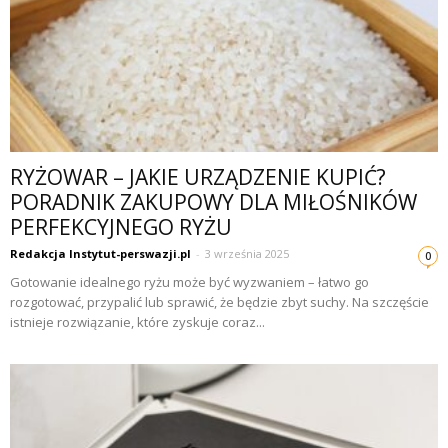
RYŻOWAR – JAKIE URZĄDZENIE KUPIĆ?
PORADNIK ZAKUPOWY DLA MIŁOŚNIKÓW
PERFEKCYJNEGO RYŻU
Redakcja Instytut-perswazji.pl
-
3 września 2025
0
Gotowanie idealnego ryżu może być wyzwaniem – łatwo go
rozgotować, przypalić lub sprawić, że będzie zbyt suchy. Na szczęście
istnieje rozwiązanie, które zyskuje coraz...