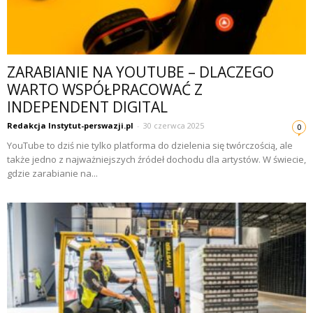
ZARABIANIE NA YOUTUBE – DLACZEGO
WARTO WSPÓŁPRACOWAĆ Z
INDEPENDENT DIGITAL
Redakcja Instytut-perswazji.pl
-
30 czerwca 2025
0
YouTube to dziś nie tylko platforma do dzielenia się twórczością, ale
także jedno z najważniejszych źródeł dochodu dla artystów. W świecie,
gdzie zarabianie na...