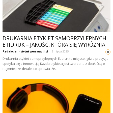
DRUKARNIA ETYKIET SAMOPRZYLEPNYCH
ETIDRUK – JAKOŚĆ, KTÓRA SIĘ WYRÓŻNIA
Redakcja Instytut-perswazji.pl
-
31 lipca 2025
0
Drukarnia etykiet samoprzylepnych Etidruk to miejsce, gdzie precyzja
spotyka się z innowacją. Każda etykieta jest tworzona z dbałością o
najmniejsze detale, co sprawia, że...